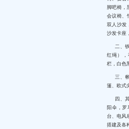
脚吧椅，
会议椅、
双人沙发
沙发卡座
二、
红绳），
栏，白色
三、
篷、欧式
四、
阳伞，罗
台、电风
搭建及各