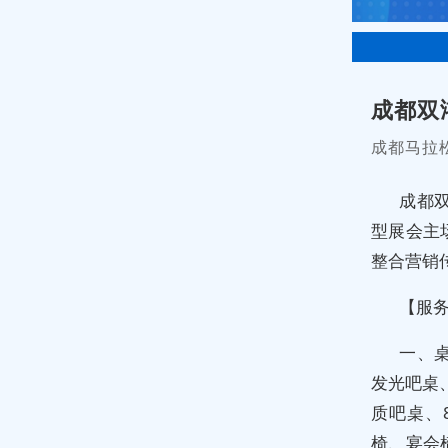
成都双
成都马拉
成都
型展会主
整合营销
【服
一、
发光吧桌
质吧桌、
椅、宴会