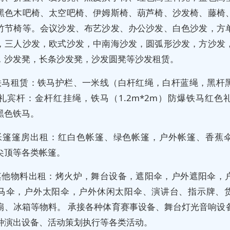
黑色木吧椅、太空吧椅、伊姆斯椅、葫芦椅、沙发椅、藤椅
竹节椅等。会议沙发、布艺沙发、办公沙发、白色沙发，方
，三人沙发，欧式沙发，中南海沙发，圆弧形沙发，方沙发
，沙发凳，长条沙发凳，沙发圆凳等沙发租赁。
铁马租赁：铁马护栏、一米线（白杆红绳，白杆蓝绳，黑杆
礼宾杆：金杆红挂绳，铁马（1.2m*2m）防爆铁马红色
黑色铁马。
帐篷篷房出租：红白色帐篷、绿色帐篷，户外帐篷、香蕉
尖顶等各类帐篷。
其他物料出租：烤火炉，舞台设备，遮阳伞，户外遮阳伞，
马伞，户外太阳伞，户外休闲太阳伞、演讲台、指示牌、
扇、冰箱等物料。 承接各种体育赛事设备、舞台灯光音响设
种演出设备、活动策划执行等各类活动。