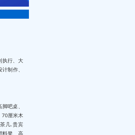
划执行、大
设计制作、
高脚吧桌、
70厘米木
茶几.贵宾
塑料凳、高